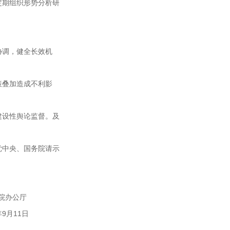
定期组织形势分析研
协调，健全长效机
策叠加造成不利影
建设性舆论监督。及
党中央、国务院请示
务院办公厅
25年9月11日