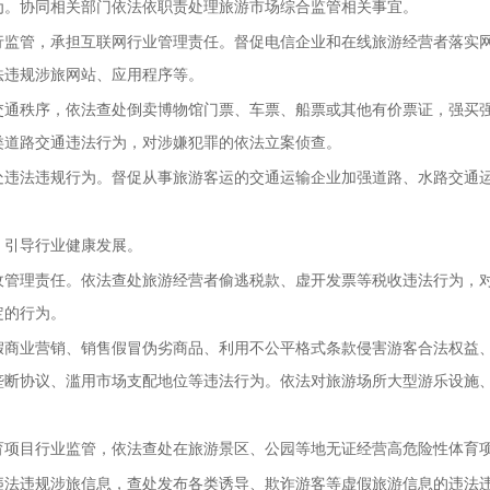
为。协同相关部门依法依职责处理旅游市场综合监管相关事宜。
行监管，承担互联网行业管理责任。督促电信企业和在线旅游经营者落实
法违规涉旅网站、应用程序等。
交通秩序，依法查处倒卖博物馆门票、车票、船票或其他有价票证，强买
类道路交通违法行为，对涉嫌犯罪的依法立案侦查。
处违法违规行为。督促从事旅游客运的交通运输企业加强道路、水路交通
，引导行业健康发展。
收管理责任。依法查处旅游经营者偷逃税款、虚开发票等税收违法行为，
定的行为。
假商业营销、销售假冒伪劣商品、利用不公平格式条款侵害游客合法权益
垄断协议、滥用市场支配地位等违法行为。依法对旅游场所大型游乐设施
育项目行业监管，依法查处在旅游景区、公园等地无证经营高危险性体育
违法违规涉旅信息，查处发布各类诱导、欺诈游客等虚假旅游信息的违法