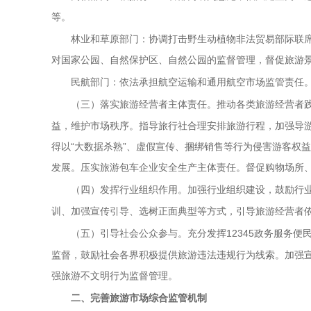
等。
林业和草原部门：协调打击野生动植物非法贸易部际联
对国家公园、自然保护区、自然公园的监督管理，督促旅游
民航部门：依法承担航空运输和通用航空市场监管责任
推动各类旅游经营者
（三）落实旅游经营者主体责任。
益，维护市场秩序。指导旅行社合理安排旅游行程，加强导
得以“大数据杀熟”、虚假宣传、捆绑销售等行为侵害游客权
发展。压实旅游包车企业安全生产主体责任。督促购物场所
加强行业组织建设，鼓励行
（四）发挥行业组织作用。
训、加强宣传引导、选树正面典型等方式，引导旅游经营者
充分发挥12345政务服务
（五）引导社会公众参与。
监督，鼓励社会各界积极提供旅游违法违规行为线索。加强
强旅游不文明行为监督管理。
二、完善旅游市场综合监管机制