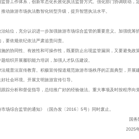
调监督工作体系，创新常态化长效化执法监督方式。强化部门协调联动，
。推动旅游市场执法数智化转型升级，提升智慧执法水平。
政治站位，充分认识进一步加强旅游市场综合监管的重要意义。加强统筹
的，要依规依纪依法严肃追责问责。
措施的协同性、有效性和可操作性，既要防止出现监管漏洞，又要避免政
专题组织开展履职能力培训，加强人才队伍建设。
律法规普法宣传教育。积极宣传报道规范旅游市场秩序的正面典型，开展
良好社会环境。开展文明旅游宣传引导。
强跟踪分析和督促指导，总结推广好的经验做法。重大事项及时按程序向
市场综合监管的通知》（国办发〔2016〕5号）同时废止。
国
20