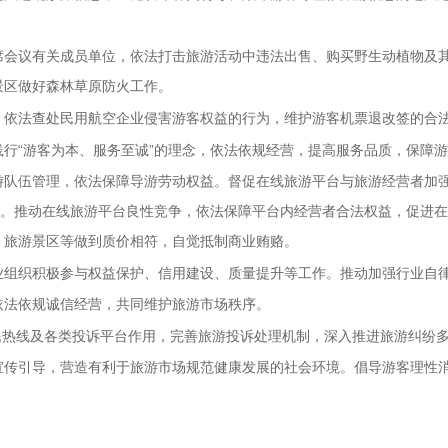
席会议有关成员单位，依法打击旅游活动中违法出售、购买野生动植物及
景区做好森林草原防火工作。
。依法查处民用航空企业侵害游客权益的行为，维护游客机票退改签的合
践行“游客为本、服务至诚”的理念，依法依规经营，提高服务品质，保障
游队伍管理，依法保障导游劳动权益。督促在线旅游平台与旅游经营者加
益。推动在线旅游平台良性竞争，依法保障平台内经营者合法权益，促进
、旅游景区等做到质价相符，自觉抵制商业贿赂。
业组织积极参与权益保护、信用建设、质量提升等工作。推动加强行业自
依法依规诚信经营，共同维护旅游市场秩序。
便民热线及各类投诉平台作用，完善旅游投诉处理机制，深入推进旅游纠纷
宣传引导，营造有利于旅游市场规范健康发展的社会环境。倡导游客理性